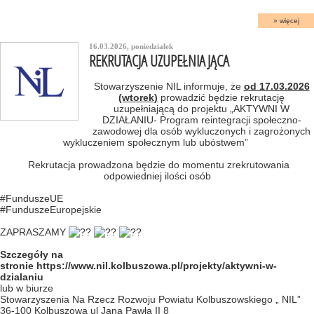
więcej
16.03.2026, poniedziałek
REKRUTACJA UZUPEŁNIAJĄCA
Stowarzyszenie NIL informuje, że
od 17.03.2026
(wtorek)
prowadzić będzie rekrutację
uzupełniającą do projektu „AKTYWNI W
DZIAŁANIU- Program reintegracji społeczno-
zawodowej dla osób wykluczonych i zagrożonych
wykluczeniem społecznym lub ubóstwem”
Rekrutacja prowadzona będzie do momentu zrekrutowania
odpowiedniej ilości osób
#FunduszeUE
#FunduszeEuropejskie
ZAPRASZAMY
Szczegóły na
stronie
https://www.nil.kolbuszowa.pl/projekty/aktywni-w-
dzialaniu
lub w biurze
Stowarzyszenia Na Rzecz Rozwoju Powiatu Kolbuszowskiego „ NIL”
36-100 Kolbuszowa ul Jana Pawła II 8