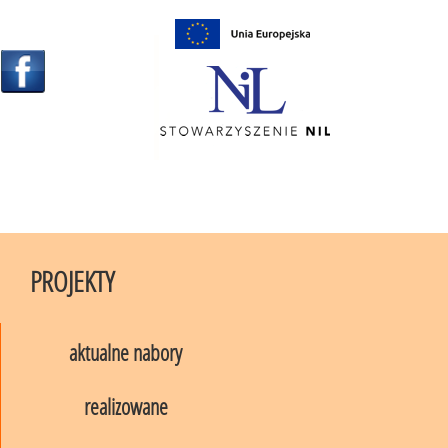
A
A+
A++
Widok standardowy
Dla niedowidzących
MENU
PROJEKTY
aktualne nabory
realizowane